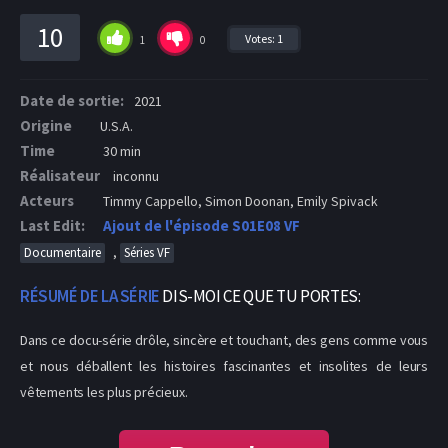
10
Votes:
1
1
0
Date de sortie:
2021
Origine
U.S.A.
Time
30 min
Réalisateur
inconnu
Acteurs
Timmy Cappello, Simon Doonan, Emily Spivack
Last Edit:
Ajout de l'épisode S01E08 VF
,
Documentaire
Séries VF
RÉSUMÉ DE LA SÉRIE
DIS-MOI CE QUE TU PORTES:
Dans ce docu-série drôle, sincère et touchant, des gens comme vous
et nous déballent les histoires fascinantes et insolites de leurs
vêtements les plus précieux.