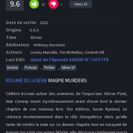
9.6
Votes:
23
22
1
Date de sortie:
2022
Origine
U.S.A.
Time
60 min
Réalisateur
Anthony Horowitz
Acteurs
Lesley Manville, Tim McMullan, Conleth Hill
Last Edit:
Ajout de l'épisode S01E03 VF / VOSTFR
,
,
,
Drame
Policier
Thriller
Séries VF
RÉSUMÉ DE LA SÉRIE
MAGPIE MURDERS:
Célèbre écrivain auteur des aventures de l’inspecteur Atticus Pünd,
Alan Conway meurt mystérieusement avant d’avoir livré le dernier
chapitre de son nouveau livre. Son éditrice, Susan Ryeland, se
retrouve involontairement dans le rôle d’enquêtrice. Alors qu’elle
tente de mettre la main sur ce dernier chapitre tout en essayant de
trouver qui a tué son auteur fétiche, elle découvre rapidement que la