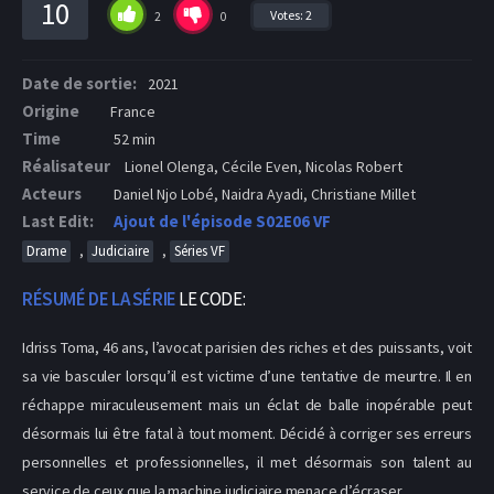
10
Votes:
2
2
0
Date de sortie:
2021
Origine
France
Time
52 min
Réalisateur
Lionel Olenga, Cécile Even, Nicolas Robert
Acteurs
Daniel Njo Lobé, Naidra Ayadi, Christiane Millet
Last Edit:
Ajout de l'épisode S02E06 VF
,
,
Drame
Judiciaire
Séries VF
RÉSUMÉ DE LA SÉRIE
LE CODE:
Idriss Toma, 46 ans, l’avocat parisien des riches et des puissants, voit
sa vie basculer lorsqu’il est victime d’une tentative de meurtre. Il en
réchappe miraculeusement mais un éclat de balle inopérable peut
désormais lui être fatal à tout moment. Décidé à corriger ses erreurs
personnelles et professionnelles, il met désormais son talent au
service de ceux que la machine judiciaire menace d’écraser...