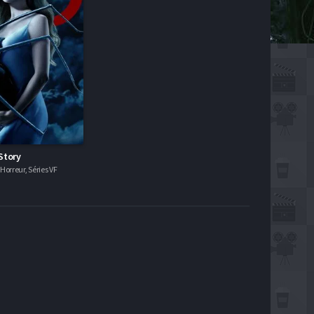
Story
orreur, Séries VF