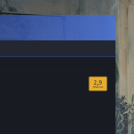
2,9
Allocine