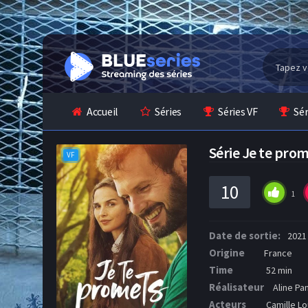
Accueil
Séries
Séries VF
Sé
Série Je te pro
VF
10
1
Date de sortie:
2021
Origine
France
Time
52 min
Réalisateur
Aline Pan
Acteurs
Camille Lo