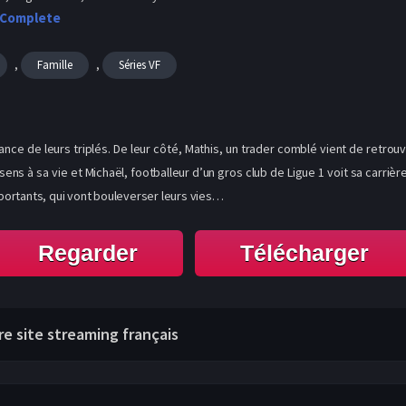
 Complete
,
,
Famille
Séries VF
ce de leurs triplés. De leur côté, Mathis, un trader comblé vient de retrou
ens à sa vie et Michaël, footballeur d’un gros club de Ligue 1 voit sa carriè
importants, qui vont bouleverser leurs vies…
Regarder
Télécharger
tre site streaming français