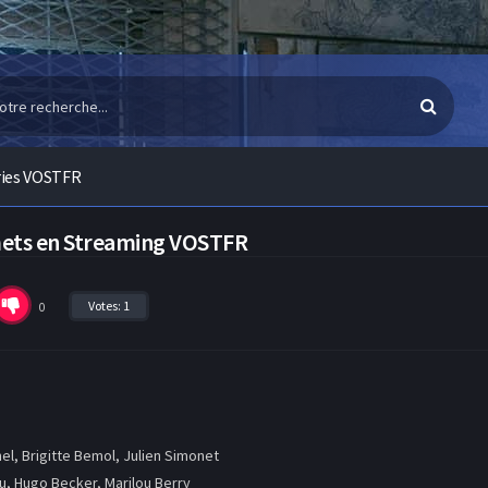
ries VOSTFR
mets en Streaming VOSTFR
Votes:
1
0
el, Brigitte Bemol, Julien Simonet
u, Hugo Becker, Marilou Berry