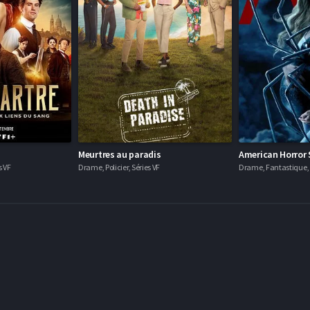
Meurtres au paradis
American Horror 
s VF
Drame, Policier, Séries VF
Drame, Fantastique, H