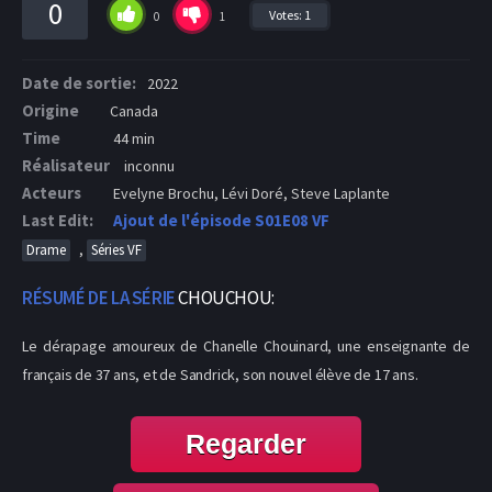
0
Votes:
1
0
1
Date de sortie:
2022
Origine
Canada
Time
44 min
Réalisateur
inconnu
Acteurs
Evelyne Brochu, Lévi Doré, Steve Laplante
Last Edit:
Ajout de l'épisode S01E08 VF
,
Drame
Séries VF
RÉSUMÉ DE LA SÉRIE
CHOUCHOU:
Le dérapage amoureux de Chanelle Chouinard, une enseignante de
français de 37 ans, et de Sandrick, son nouvel élève de 17 ans.
Regarder