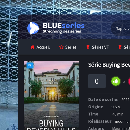
Accueil
Séries
Séries VF
Sé
Série Buying Be
VF
0
0
Date de sortie:
2022
Origine
U.S.A.
Time
40 min
Réalisateur
inconnu
Acteurs
Mauricio U