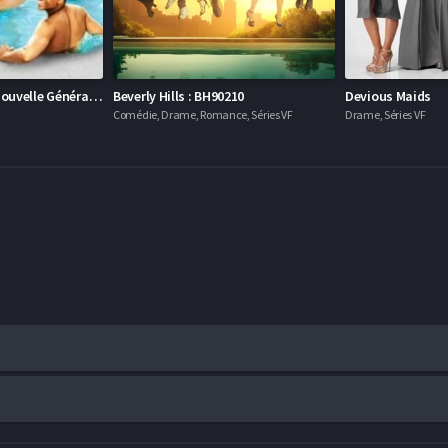
90210 Beverly Hills Nouvelle Génération
Beverly Hills : BH90210
Devious Maids
Comédie, Drame, Romance, Séries VF
Drame, Séries VF