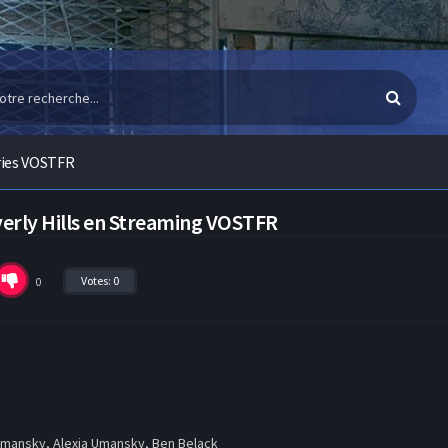
ries VOSTFR
verly Hills en Streaming VOSTFR
Votes:
0
0
mansky, Alexia Umansky, Ben Belack