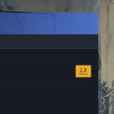
2,8
Allocine