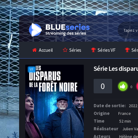
Accueil
Séries
Séries VF
Sé
Série Les dispar
VF
0
0
Date de sortie:
2022
Origine
France
Time
52 min
Réalisateur
Julien V
Acteurs
Hélène de 