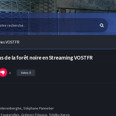
ries VOSTFR
us de la forêt noire en Streaming VOSTFR
Votes:
0
0
anlerenberghe, Stéphane Pannetier
Fougerolles, Grégory Fitoussi, Tchéky Karyo