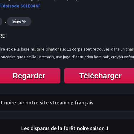
 l'épisode S01E04 VF
,
Séries VF
RE:
ire et de la base militaire binationale; 12 corps sont retrouvés dans un cha
uvenirs que Camille Hartmann, une juge d'instruction hors pair, croyait enfou
Regarder
Télécharger
rêt noire sur notre site streaming français
Les disparus de la forêt noire
saison 1