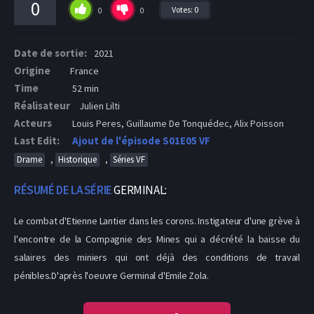
0
Votes:
0
0
0
Date de sortie:
2021
Origine
France
Time
52 min
Réalisateur
Julien Lilti
Acteurs
Louis Peres, Guillaume De Tonquédec, Alix Poisson
Last Edit:
Ajout de l'épisode S01E05 VF
,
,
Drame
Historique
Séries VF
RÉSUMÉ DE LA SÉRIE
GERMINAL:
Le combat d'Etienne Lantier dans les corons. Instigateur d'une grève à
l'encontre de la Compagnie des Mines qui a décrété la baisse du
salaires des miniers qui ont déjà des conditions de travail
pénibles.D'après l'oeuvre Germinal d'Emile Zola.