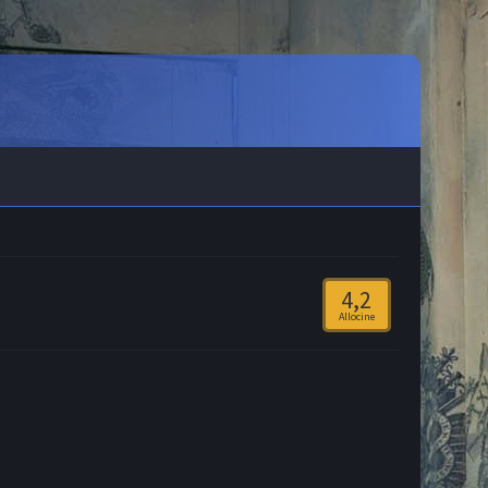
4,2
Allocine