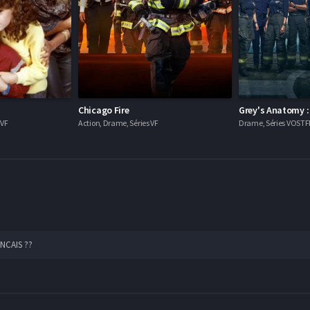
Chicago Fire
Grey's Anatomy :
 VF
Action, Drame, Séries VF
Drame, Séries VOSTF
ANCAIS ??