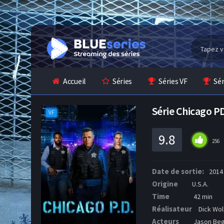
Accueil
Séries
Séries VF
Sé
Série Chicago 
VF
9.8
256
Date de sortie:
2014
Origine
U.S.A.
Time
42 min
Réalisateur
Dick Wol
Acteurs
Jason Begh