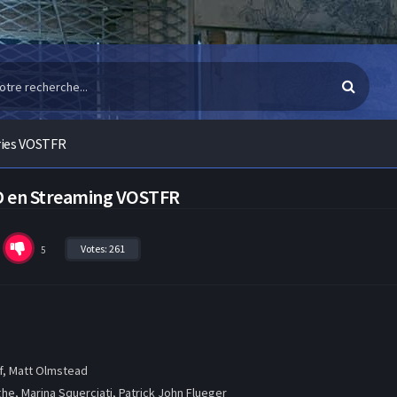
ries VOSTFR
PD en Streaming VOSTFR
Votes:
261
5
f, Matt Olmstead
e, Marina Squerciati, Patrick John Flueger