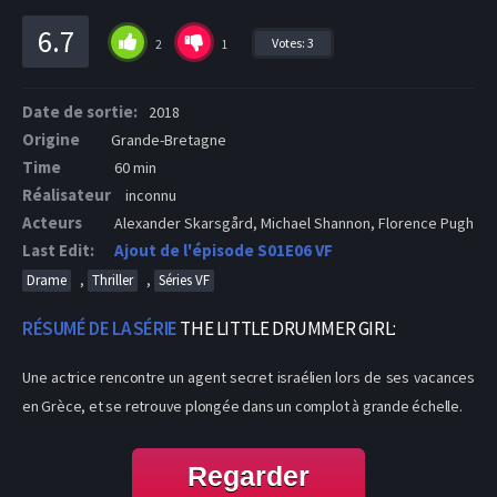
6.7
Votes:
3
2
1
Date de sortie:
2018
Origine
Grande-Bretagne
Time
60 min
Réalisateur
inconnu
Acteurs
Alexander Skarsgård, Michael Shannon, Florence Pugh
Last Edit:
Ajout de l'épisode S01E06 VF
,
,
Drame
Thriller
Séries VF
RÉSUMÉ DE LA SÉRIE
THE LITTLE DRUMMER GIRL:
Une actrice rencontre un agent secret israélien lors de ses vacances
en Grèce, et se retrouve plongée dans un complot à grande échelle.
Regarder