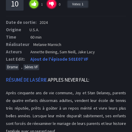
10
Votes:
1
1
0
Date de sortie:
2024
Origine
U.S.A.
Time
60 min
Réalisateur
Melanie Marnich
Acteurs
Annette Bening, Sam Neill, Jake Lacy
Last Edit:
Ajout de l'épisode S01E07 VF
,
Drame
Séries VF
RÉSUMÉ DE LA SÉRIE
APPLES NEVER FALL:
Après cinquante ans de vie commune, Joy et Stan Delaney, parents
de quatre enfants désormais adultes, vendent leur école de tennis
très réputée, prêts à goûter à un repos mérité et vivre leurs plus
belles années. Lorsque leur mère disparaît subitement, ses enfants
sont forcés de réexaminer le mariage de leurs parents et leur histoire
familiale avec un regard neuf.