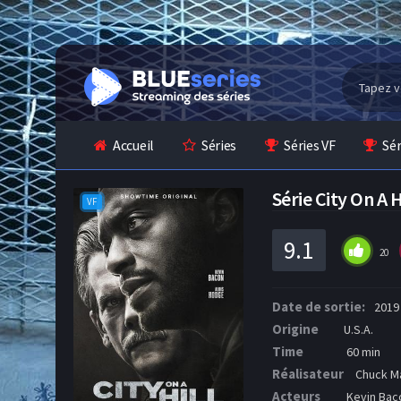
Accueil
Séries
Séries VF
Sé
Série City On A 
VF
9.1
20
Date de sortie:
2019
Origine
U.S.A.
Time
60 min
Réalisateur
Chuck M
Acteurs
Kevin Baco