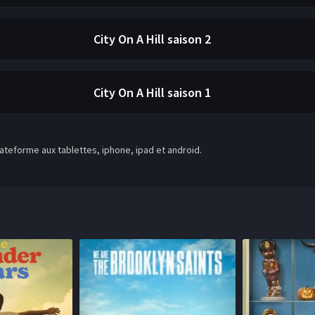
City On A Hill
saison 2
City On A Hill
saison 1
teforme aux tablettes, iphone, ipad et android.