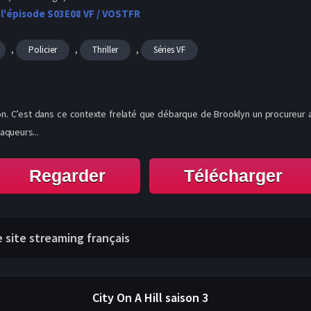
 l'épisode S03E08 VF / VOSTFR
,
,
,
Policier
Thriller
Séries VF
on. C’est dans ce contexte frelaté que débarque de Brooklyn un procureur 
aqueurs...
Regarder
Télécharger
re site streaming français
City On A Hill
saison 3