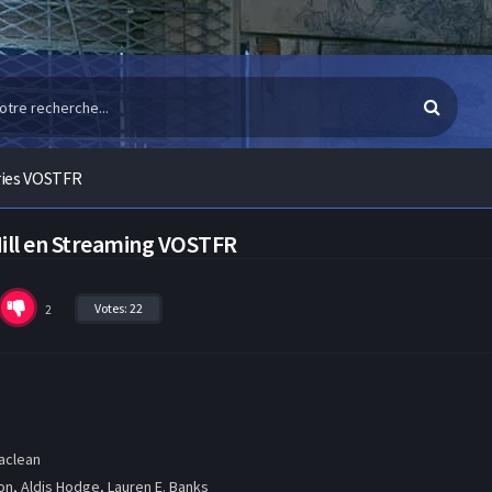
ries VOSTFR
Hill en Streaming VOSTFR
Votes:
22
2
aclean
n, Aldis Hodge, Lauren E. Banks