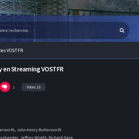
ries VOSTFR
cy en Streaming VOSTFR
Votes:
15
2
erworth, John-Henry Butterworth
ssbender, Jeffrey Wright, Richard Gere