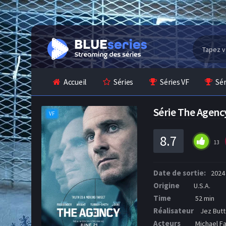
Accueil
Séries
Séries VF
Sé
Série The Agen
VF
8.7
13
Date de sortie:
2024
Origine
U.S.A.
Time
52 min
Réalisateur
Jez Butt
Acteurs
Michael Fa