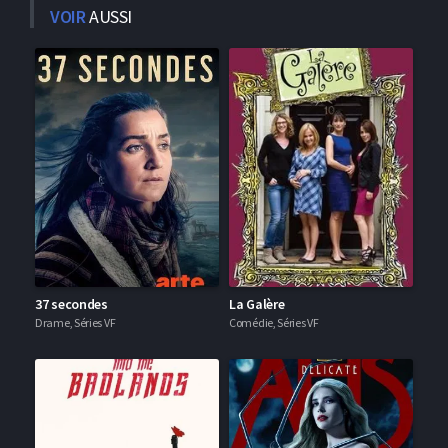
VOIR
AUSSI
37 secondes
La Galère
Drame, Séries VF
Comédie, Séries VF