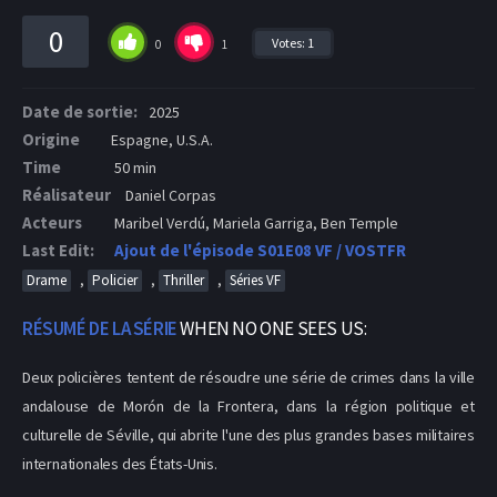
0
Votes:
1
0
1
Date de sortie:
2025
Origine
Espagne, U.S.A.
Time
50 min
Réalisateur
Daniel Corpas
Acteurs
Maribel Verdú, Mariela Garriga, Ben Temple
Last Edit:
Ajout de l'épisode S01E08 VF / VOSTFR
,
,
,
Drame
Policier
Thriller
Séries VF
RÉSUMÉ DE LA SÉRIE
WHEN NO ONE SEES US:
Deux policières tentent de résoudre une série de crimes dans la ville
andalouse de Morón de la Frontera, dans la région politique et
culturelle de Séville, qui abrite l'une des plus grandes bases militaires
internationales des États-Unis.