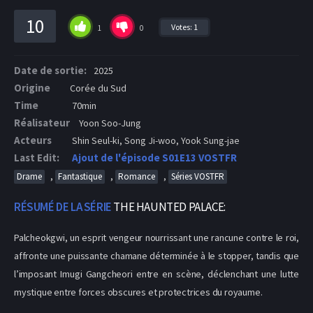
10
Votes:
1
1
0
Date de sortie:
2025
Origine
Corée du Sud
Time
70min
Réalisateur
Yoon Soo-Jung
Acteurs
Shin Seul-ki, Song Ji-woo, Yook Sung-jae
Last Edit:
Ajout de l'épisode S01E13 VOSTFR
,
,
,
Drame
Fantastique
Romance
Séries VOSTFR
RÉSUMÉ DE LA SÉRIE
THE HAUNTED PALACE:
Palcheokgwi, un esprit vengeur nourrissant une rancune contre le roi,
affronte une puissante chamane déterminée à le stopper, tandis que
l’imposant Imugi Gangcheori entre en scène, déclenchant une lutte
mystique entre forces obscures et protectrices du royaume.