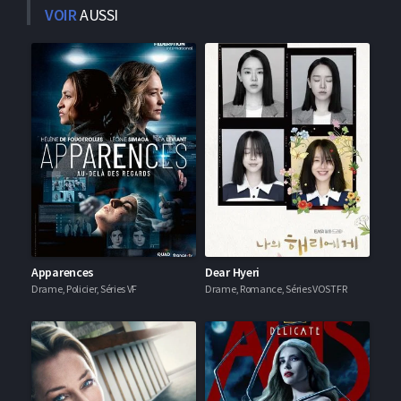
VOIR
AUSSI
Apparences
Dear Hyeri
Drame, Policier, Séries VF
Drame, Romance, Séries VOSTFR