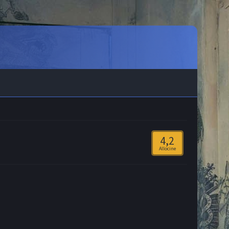
4,2
Allocine