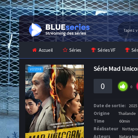
Accueil
Séries
Séries VF
Sé
Série Mad Unic
VOSTFR
0
0
Date de sortie:
2025
Origine
Thaïlande
Time
60min
Réalisateur
Nottapo
Acteurs
Natara Nop