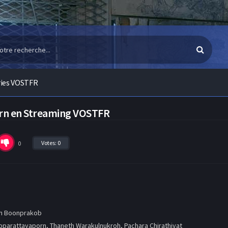
ries VOSTFR
orn en Streaming VOSTFR
Votes:
0
0
n Boonprakob
parattayaporn, Thaneth Warakulnukroh, Pachara Chirathivat