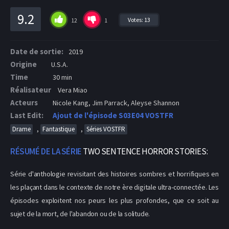
9.2
Votes:
13
12
1
Date de sortie:
2019
Origine
U.S.A.
Time
30 min
Réalisateur
Vera Miao
Acteurs
Nicole Kang, Jim Parrack, Aleyse Shannon
Last Edit:
Ajout de l'épisode S03E04 VOSTFR
,
,
Drame
Fantastique
Séries VOSTFR
RÉSUMÉ DE LA SÉRIE
TWO SENTENCE HORROR STORIES:
Série d'anthologie revisitant des histoires sombres et horrifiques en
les plaçant dans le contexte de notre ère digitale ultra-connectée. Les
épisodes exploitent nos peurs les plus profondes, que ce soit au
sujet de la mort, de l'abandon ou de la solitude.