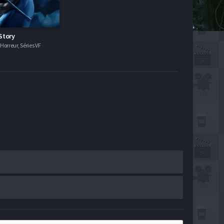
Story
orreur, Séries VF