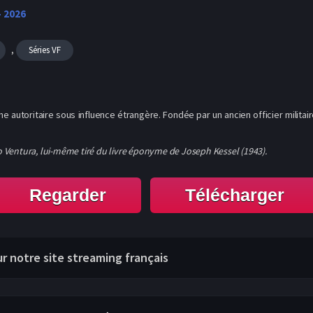
- 2026
,
Séries VF
 autoritaire sous influence étrangère. Fondée par un ancien officier militai
no Ventura, lui-même tiré du livre éponyme de Joseph Kessel (1943).
Regarder
Télécharger
ur notre site streaming français