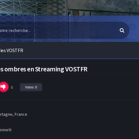
ries VOSTFR
des ombres en Streaming VOSTFR
Votes:
0
0
etagne, France
ennett