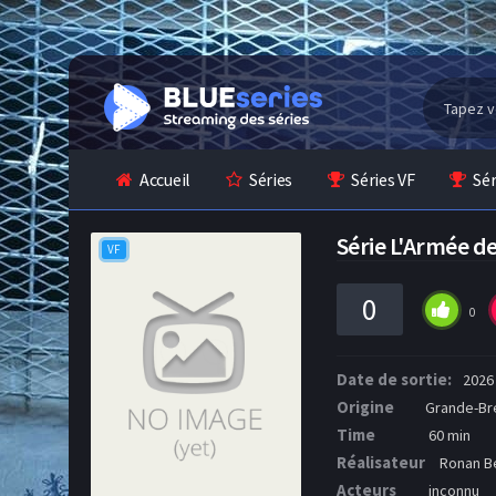
Accueil
Séries
Séries VF
Sé
Série L'Armée 
VF
0
0
Date de sortie:
2026
Origine
Grande-Br
Time
60 min
Réalisateur
Ronan B
Acteurs
inconnu