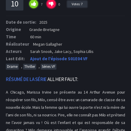
10
Votes:
7
7
0
Date de sortie:
2025
Origine
Grande-Bretagne
Time
60 min
Réalisateur
Megan Gallagher
Acteurs
Sarah Snook, Jake Lacy, Sophia Lillis
Last Edit:
Ajout de l'épisode S01E04 VF
,
,
Drame
Thriller
Séries VF
RÉSUMÉ DE LA SÉRIE
ALL HER FAULT:
A Chicago, Marissa Irvine se présente au 14 Arthur Avenue pour
récupérer son fils, Milo, censé être avec un camarade de classe de sa
nouvelle école. Mais la femme qui lui ouvre la porte n’est ni la mère de
l’ami de son fils, ni sa nourrice. Pire, elle ne connaît pas Milo et prétend
ne l’avoir jamais vu ! Où est l’enfant et qui est responsable de sa
disparition ? Milo demeure introuvable et l’angoisse grandit. Débute