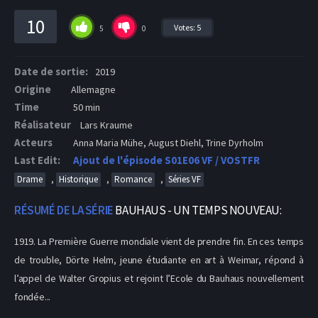
10
Votes:
5
5
0
Date de sortie:
2019
Origine
Allemagne
Time
50 min
Réalisateur
Lars Kraume
Acteurs
Anna Maria Mühe, August Diehl, Trine Dyrholm
Last Edit:
Ajout de l'épisode S01E06 VF / VOSTFR
,
,
,
Drame
Historique
Romance
Séries VF
RÉSUMÉ DE LA SÉRIE
BAUHAUS - UN TEMPS NOUVEAU:
1919. La Première Guerre mondiale vient de prendre fin. En ces temps
de trouble, Dörte Helm, jeune étudiante en art à Weimar, répond à
l’appel de Walter Gropius et rejoint l’Ecole du Bauhaus nouvellement
fondée...