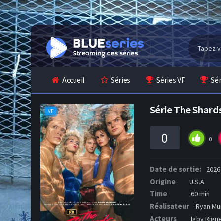
Accueil
Séries
Séries VF
Sé
Série The Shard
VF
0
0
Date de sortie:
2026
Origine
U.S.A.
Time
60 min
Réalisateur
Ryan Mu
Acteurs
Igby Rigne