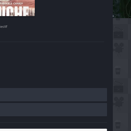
es VF