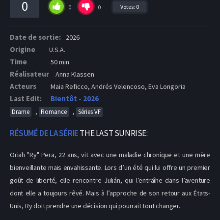
0
Votes:
0
0
0
Date de sortie:
2026
Origine
U.S.A.
Time
50 min
Réalisateur
Anna Klassen
Acteurs
Maia Reficco, Andrés Velencoso, Eva Longoria
Last Edit:
Bientôt - 2026
,
,
Drame
Romance
Séries VF
RÉSUMÉ DE LA SÉRIE
THE LAST SUNRISE:
Oriah "Ry" Pera, 22 ans, vit avec une maladie chronique et une mère
bienveillante mais envahissante. Lors d’un été qui lui offre un premier
goût de liberté, elle rencontre Julián, qui l’entraîne dans l’aventure
dont elle a toujours rêvé. Mais à l’approche de son retour aux États-
Unis, Ry doit prendre une décision qui pourrait tout changer.