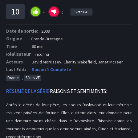
10
Votes:
4
4
0
Date de sortie:
2008
Origine
Grande-Bretagne
Time
60 min
Réalisateur
inconnu
Acteurs
David Morrissey, Charity Wakefield, Janet McTeer
Last Edit:
Saison 1 Complete
,
Drame
Séries VF
RÉSUMÉ DE LA SÉRIE
RAISONS ET SENTIMENTS:
Après le décès de leur père, les soeurs Dashwood et leur mère se
trouvent privées de fortune. Elles quittent alors leur domaine pour
une demeure moins chère, dans le Devonshire. L'histoire conte les
tourments amoureux que les deux soeurs ainées, Elinor et Marianne,
rencontrèrent alors.