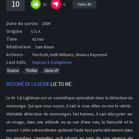
10
Votes:
83
83
0
Date de sortie:
2009
Origine
U.S.A.
Time
42 min
Réalisateur
Sam Baum
Acteurs
Tim Roth, Kelli Williams, Monica Raymund
Last Edit:
Saison 3 Complete
,
,
Drame
Thriller
Séries VF
RÉSUMÉ DE LA SÉRIE
LIE TO ME:
Le Dr Cal Lightman est un scientifique spécialisé dans la détection du
mensonge. Qui que vous soyez, il sait si vous dites ou non la vérité...
Véritable détecteur de mensonges fait homme, il sait décrypter sur
un visage, dans une attitude ou au son d'une voix, la fausseté et le
secret. Cette extraordinaire aptitude l'aide tout particulièrement dans
les enquêtes criminelles qu'il résout au sein de son agence de