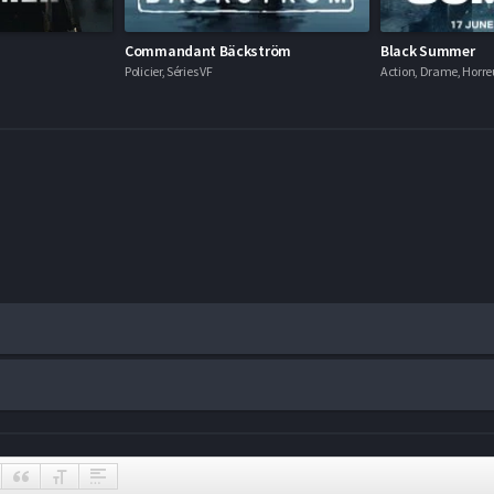
Commandant Bäckström
Black Summer
Policier, Séries VF
Action, Drame, Horreu