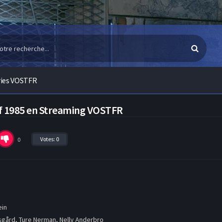
ries VOSTFR
f 1985 en Streaming VOSTFR
Votes:
0
0
ein
gård, Ture Nerman, Nelly Anderbro