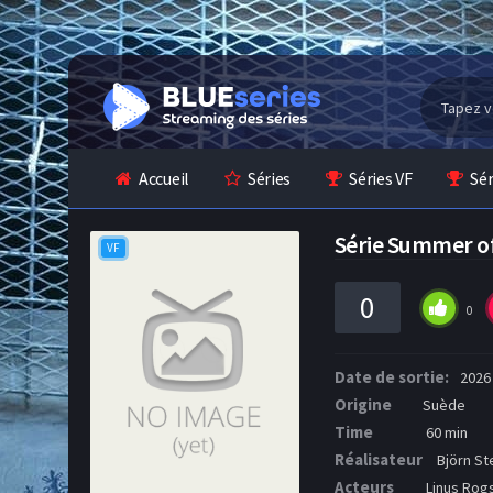
Accueil
Séries
Séries VF
Sé
Série Summer o
VF
0
0
Date de sortie:
2026
Origine
Suède
Time
60 min
Réalisateur
Björn St
Acteurs
Linus Rogs