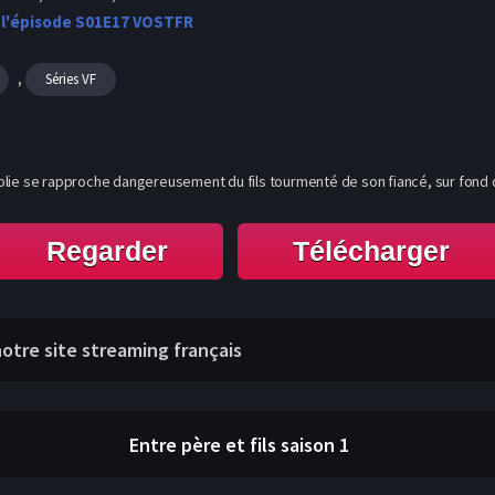
 l'épisode S01E17 VOSTFR
,
Séries VF
plie se rapproche dangereusement du fils tourmenté de son fiancé, sur fond 
Regarder
Télécharger
 notre site streaming français
Entre père et fils
saison 1