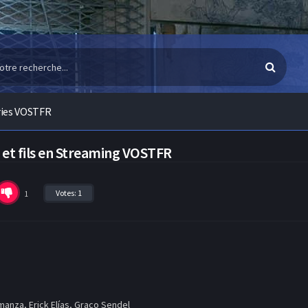
ries VOSTFR
 et fils en Streaming VOSTFR
Votes:
1
1
anza, Erick Elías, Graco Sendel