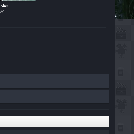
arées
s VF