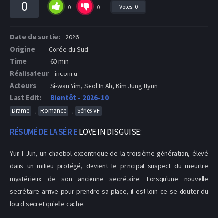
0
Votes:
0
0
0
Date de sortie:
2026
Origine
Corée du Sud
Time
60 min
Réalisateur
inconnu
Acteurs
Si-wan Yim, Seol In Ah, Kim Jung Hyun
Last Edit:
Bientôt - 2026-10
,
,
Drame
Romance
Séries VF
RÉSUMÉ DE LA SÉRIE
LOVE IN DISGUISE:
Yun I Jun, un chaebol excentrique de la troisième génération, élevé
dans un milieu protégé, devient le principal suspect du meurtre
mystérieux de son ancienne secrétaire. Lorsqu'une nouvelle
secrétaire arrive pour prendre sa place, il est loin de se douter du
lourd secret qu'elle cache.