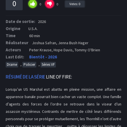
0
Votes:
0
0
0
Date de sortie:
2026
Origine
U.S.A.
Time
60 min
Réalisateur
Joshua Safran, Jenna Bush Hager
Acteurs
Peter Krause, Hope Davis, Tommy O'Brien
Last Edit:
Bientôt - 2026
,
,
Drame
Policier
Séries VF
RÉSUMÉ DE LA SÉRIE
LINE OF FIRE:
Lorsqu’un US Marshal est abattu en pleine mission, une affaire en
apparence banale pourrait bien cacher un vaste complot. Une famille
d’agents des forces de l’ordre se retrouve dans le viseur d’un
assassin mystérieux. Contraints de mettre de côté leurs différends
personnels pour se protéger mutuellement, les Thornhill n’ont d’autre
choix que de traquer le meurtrier… quitte à dépasser les limites de