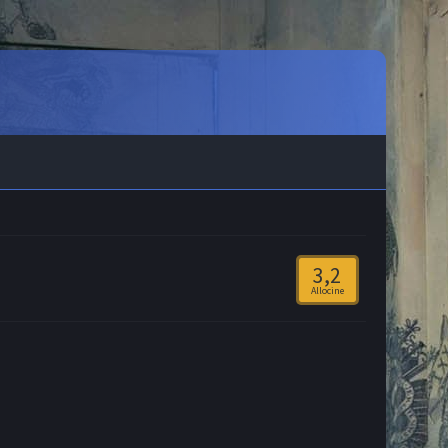
3,2
Allocine