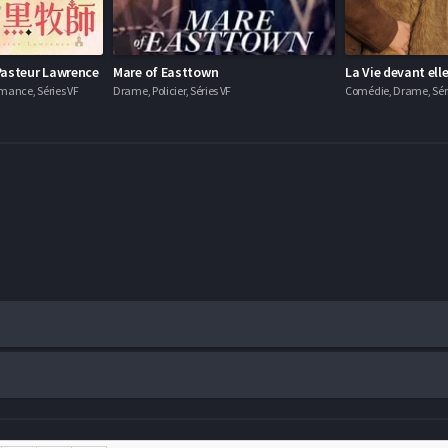
 Pasteur Lawrence
Mare of Easttown
La Vie devant ell
mance, Séries VF
Drame, Policier, Séries VF
Comédie, Drame, Séri