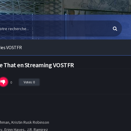
ries VOSTFR
Like That en Streaming VOSTFR
Votes:
0
0
chman, Kristin Rusk Robinson
y, Erinn Hayes, J.R. Ramirez