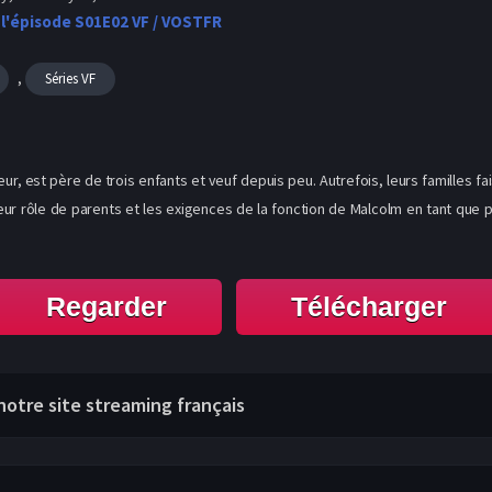
 l'épisode S01E02 VF / VOSTFR
,
Séries VF
ur, est père de trois enfants et veuf depuis peu. Autrefois, leurs familles f
c leur rôle de parents et les exigences de la fonction de Malcolm en tant qu
Regarder
Télécharger
r notre site streaming français