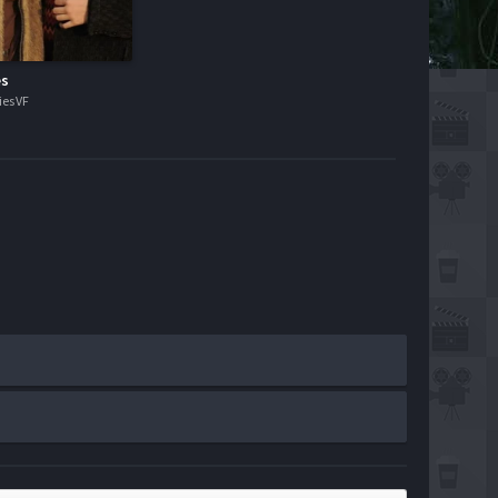
es
es VF