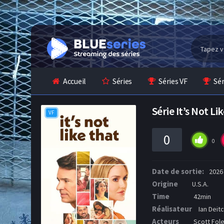
Accueil
Séries
Séries VF
Sé
Série It’s Not 
VF
0
0
Date de sortie:
2026
Origine
U.S.A.
Time
42min
Réalisateur
Ian Deit
Acteurs
Scott Fole