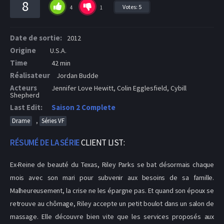
8
Votes:
5
4
1
Date de sortie:
2012
Origine
U.S.A.
Time
42 min
Réalisateur
Jordan Budde
Acteurs
Jennifer Love Hewitt, Colin Egglesfield, Cybill
Shepherd
Last Edit:
Saison 2 Complete
,
Drame
Séries VF
RÉSUMÉ DE LA SÉRIE
CLIENT LIST:
Ex-Reine de beauté du Texas, Riley Parks se bat désormais chaque
mois avec son mari pour subvenir aux besoins de sa famille.
Malheureusement, la crise ne les épargne pas. Et quand son époux se
retrouve au chômage, Riley accepte un petit boulot dans un salon de
massage. Elle découvre bien vite que les services proposés aux