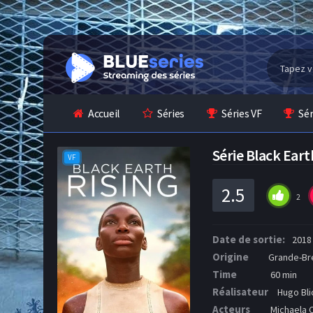
Accueil
Séries
Séries VF
Sé
Série Black Ear
VF
2.5
2
Date de sortie:
2018
Origine
Grande-Br
Time
60 min
Réalisateur
Hugo Bli
Acteurs
Michaela 