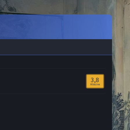
3,8
Allocine