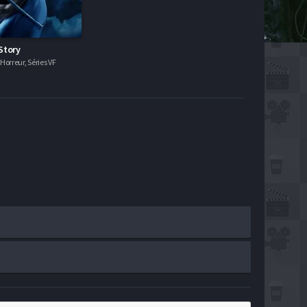
Story
orreur, Séries VF