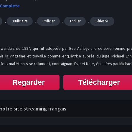
 Complete
,
,
,
,
Judiciaire
Policier
Thriller
Séries VF
rwandais de 1994, qui fut adoptée par Eve Ashby, une célèbre femme procu
s la vingtaine et travaille comme enquêtrice auprès du juge Michael Enni
 feux mal éteints se rallument, contraignant Eve et Kate, épaulées par Michae
Regarder
Télécharger
r notre site streaming français