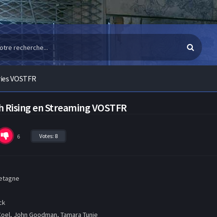
ries VOSTFR
th Rising en Streaming VOSTFR
Votes:
8
6
etagne
ck
Coel, John Goodman, Tamara Tunie