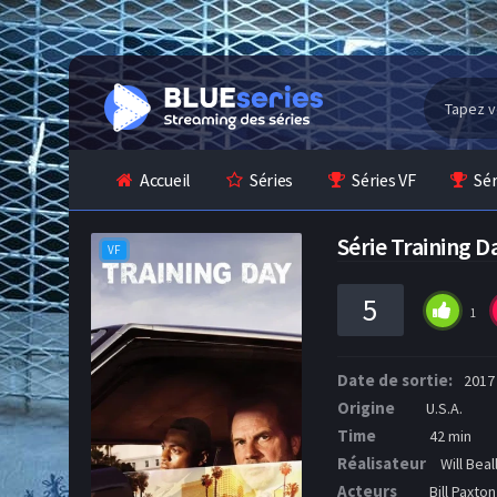
Accueil
Séries
Séries VF
Sé
Série Training 
VF
5
1
Date de sortie:
2017
Origine
U.S.A.
Time
42 min
Réalisateur
Will Beal
Acteurs
Bill Paxton