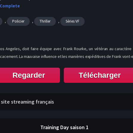
 Complete
,
,
,
Policier
Thriller
Séries VF
 à Los Angeles, doit faire équipe avec Frank Rourke, un vétéran au caract
icacement. La mauvaise influence et les manières expéditives de Frank vont-el
Regarder
Télécharger
e site streaming français
Training Day
saison 1