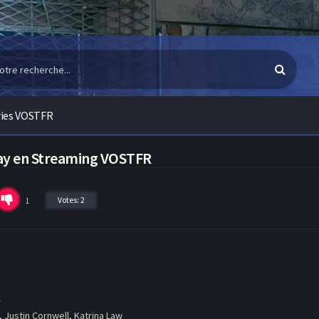
ries VOSTFR
Day en Streaming VOSTFR
Votes:
2
1
l
, Justin Cornwell, Katrina Law