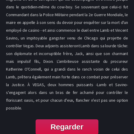
dans le quotidien-même du cow-boy. Se souvenant que celui-ci fut
Commandant dans la Police Militaire pendant la 2e Guerre Mondiale, le
maire en appelle à son sens du devoir pour enquêter sur la mort d'un
employé de casino - et ainsi commence le duel entre Lamb et Vincent
Savino, un impitoyable gangster venu de Chicago qui projette de
contrôler Vegas. Deux adjoints assisteront Lamb dans sa lourde tâche:
son diplomate et incorruptible frère, Jack, ainsi que son charmant
mais impulsif fils, Dixon. L'ambitieuse assistante du procureur
Katherine O'Connell, qui a grandi dans le ranch voisin de celui des
Lamb, prêtera également main forte dans ce combat pour préserver
la Justice. À VEGAS, deux hommes puissants -Lamb et Savino-
s'engagent alors dans un bras de fer acharné pour contrôler le
florissant oasis, et pour chacun d'eux, flancher n'est pas une option
possible.
Regarder