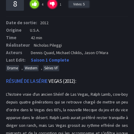
8
Votes:
5
4
1
Date de sortie:
2012
Origine
U.S.A.
Time
42 min
Réalisateur
Nicholas Pileggi
Acteurs
Dennis Quaid, Michael Chiklis, Jason O'Mara
Last Edit:
Saison 1 Complete
,
,
Drame
Western
Séries VF
RÉSUMÉ DE LA SÉRIE
VEGAS (2012):
L'histoire vraie d'un ancien Shérif de Las Vegas, Ralph Lamb, cow-boy
depuis quatre générations qui se retrouve chargé de mettre un peu
d'ordre dans le Vegas des 60's, la nouvelle Mecque du jeu et du vice
apparue dans le désert. Ralph Lamb aurait préféré rester tranquille à
diriger son ranch, mais Las Vegas grossit au rythme effréné de ses
migrants et de la corruption qui les accompagne et s'infiltre jusque