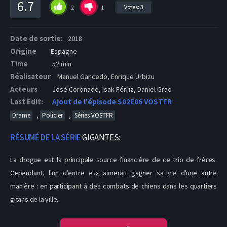
6.7
Votes:
3
2
1
Date de sortie:
2018
Origine
Espagne
Time
52 min
Réalisateur
Manuel Gancedo, Enrique Urbizu
Acteurs
José Coronado, Isak Férriz, Daniel Grao
Last Edit:
Ajout de l'épisode S02E06 VOSTFR
,
,
Drame
Policier
Séries VOSTFR
RÉSUMÉ DE LA SÉRIE
GIGANTES:
La drogue est la principale source financière de ce trio de frères.
Cependant, l'un d'entre eux aimerait gagner sa vie d'une autre
manière : en participant à des combats de chiens dans les quartiers
gitans de la ville.