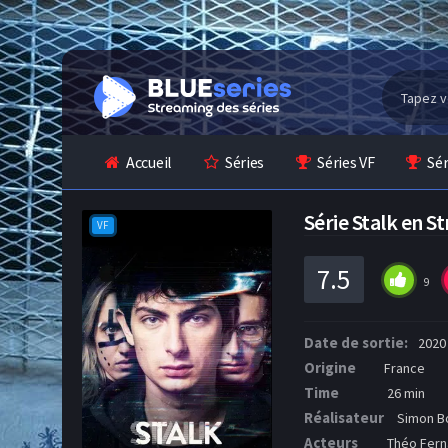
Accueil
Séries
Séries VF
Sé
Série Stalk en 
VF
7.5
9
Date de sortie:
2020
Origine
France
Time
26 min
Réalisateur
Simon Bo
Acteurs
Théo Fern