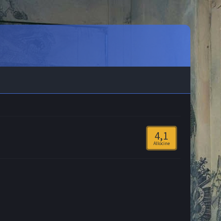
4,1
Allocine