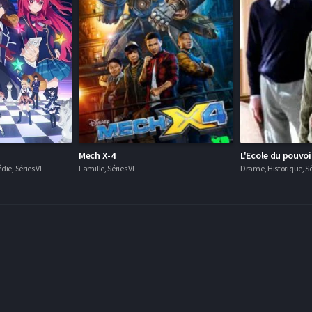
Mech X-4
L'Ecole du pouvoi
ie, Séries VF
Famille, Séries VF
Drame, Historique, Sé