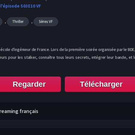
 l'épisode S03E10 VF
,
,
Thriller
Séries VF
 école d'ingénieur de France. Lors de la première soirée organisée par le BDE, i
s pour les stalker, connaître tous leurs secrets, intégrer leur bande, et les 
Regarder
Télécharger
streaming français