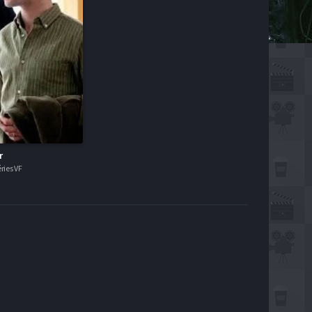
r
ries VF