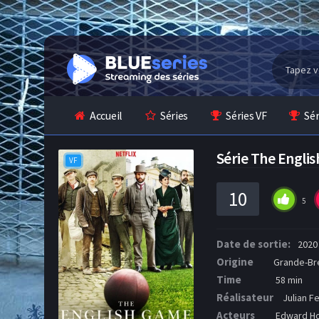
Accueil
Séries
Séries VF
Sé
Série The Engl
VF
10
5
Date de sortie:
2020
Origine
Grande-Br
Time
58 min
Réalisateur
Julian F
Acteurs
Edward Hol