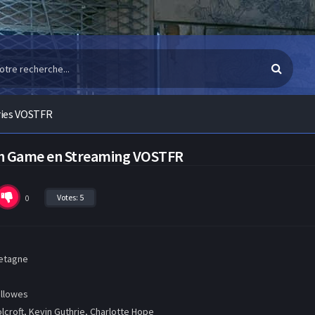
ries VOSTFR
ish Game en Streaming VOSTFR
Votes:
5
0
etagne
ellowes
croft, Kevin Guthrie, Charlotte Hope