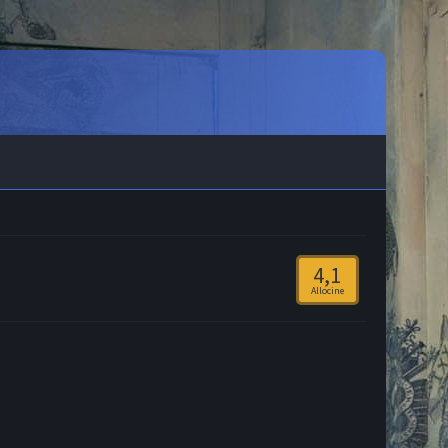
4,1
Allocine