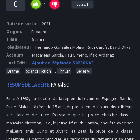
0
Votes:
1
0
1
Date de sortie:
2021
Origine
Espagne
Time
52 min
Réalisateur
Fernando González Molina, Ruth García, David Oliva
Acteurs
Macarena García, Pau Gimeno, Iñaki Ardanaz
Last Edit:
Ajout de l'épisode S02E06 VF
,
,
,
Drame
Science Fiction
Thriller
Séries VF
RÉSUMÉ DE LA SÉRIE
PARAÍSO:
Fin été 1992, sur la côte de la région du Levant en Espagne. Sandra,
Eva et Malena, âgées de 15 ans, disparaissent dans une discothèque
sans laisser de trace. Persuadé que la police cherche dans la
mauvaise direction, Javi, le jeune frère de Sandra, enquête avec ses
meilleurs amis Quino et Álvaro, et Zeta, la brute de la classe.
Ensemble, ils découvrent que les personnes qui détiennent sa sœur