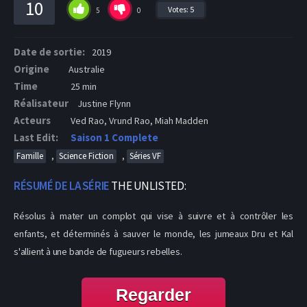
10
Votes:
5
5
0
Date de sortie:
2019
Origine
Australie
Time
25 min
Réalisateur
Justine Flynn
Acteurs
Ved Rao, Vrund Rao, Miah Madden
Last Edit:
Saison 1 Complete
,
,
Famille
Science Fiction
Séries VF
RÉSUMÉ DE LA SÉRIE
THE UNLISTED:
Résolus à mater un complot qui vise à suivre et à contrôler les
enfants, et déterminés à sauver le monde, les jumeaux Dru et Kal
s'allient à une bande de fugueurs rebelles.
Regarder