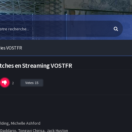
ries VOSTFR
itches en Streaming VOSTFR
Votes:
15
2
lding, Michelle Ashford
Daddario, Tongayi Chirisa, Jack Huston