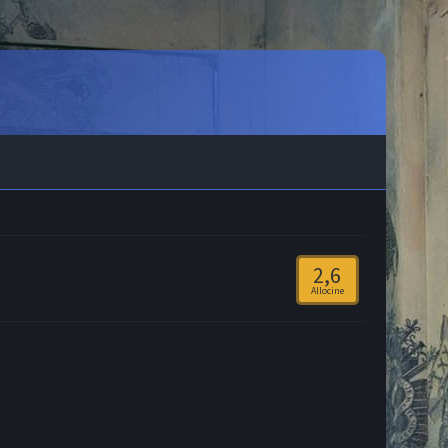
2,6
Allocine