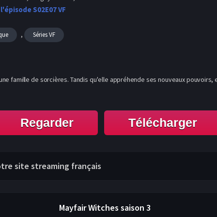
 l'épisode S02E07 VF
,
que
Séries VF
'une famille de sorcières. Tandis qu'elle appréhende ses nouveaux pouvoirs, e
Regarder
Télécharger
otre site streaming français
Mayfair Witches
saison 3