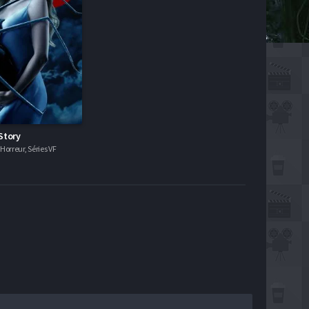
Story
orreur, Séries VF