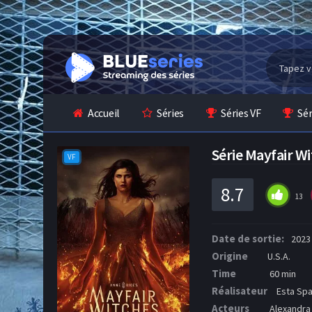
Accueil
Séries
Séries VF
Sé
Série Mayfair W
VF
8.7
13
Date de sortie:
2023
Origine
U.S.A.
Time
60 min
Réalisateur
Esta Spa
Acteurs
Alexandra 