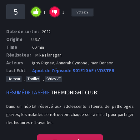
5
Votes:
2
1
1
Date de sortie:
2022
Origine
U.S.A.
Time
60 min
Réalisateur
Mike Flanagan
Acteurs
Igby Rigney, Annarah Cymone, Iman Benson
Last Edit:
Ajout de l'épisode S01E10 VF / VOSTFR
,
,
Horreur
Thriller
Séries VF
RÉSUMÉ DE LA SÉRIE
THE MIDNIGHT CLUB:
Dans un hôpital réservé aux adolescents atteints de pathologies
graves, les malades se retrouvent chaque soir à minuit pour partager
des histoires effrayantes.