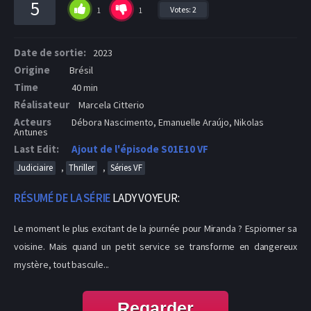
5
Votes:
2
1
1
Date de sortie:
2023
Origine
Brésil
Time
40 min
Réalisateur
Marcela Citterio
Acteurs
Débora Nascimento, Emanuelle Araújo, Nikolas
Antunes
Last Edit:
Ajout de l'épisode S01E10 VF
,
,
Judiciaire
Thriller
Séries VF
RÉSUMÉ DE LA SÉRIE
LADY VOYEUR:
Le moment le plus excitant de la journée pour Miranda ? Espionner sa
voisine. Mais quand un petit service se transforme en dangereux
mystère, tout bascule...
Regarder