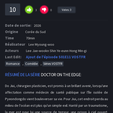
10
Votes:
3
3
0
Date de sortie:
2026
Origine
Corée du Sud
Time
70min
Réalisateur
Lee Myoung-woo
Acteurs
Lee Jae-wookn Shin Ye-eunn Hong Min-gi
Last Edit:
Ajout de l'épisode S01E11 VOSTFR
,
,
Romance
Comédie
Séries VOSTFR
RÉSUMÉ DE LA SÉRIE
DOCTOR ON THE EDGE:
Do Jiui, chirurgien plasticien, est promis à un brillant avenir, lorsqu'une
affectation comme médecin de santé publique sur l'île isolée de
Pyeondongdo vient bouleverser sa vie. Pour Jiui, cet endroit perdu au
milieu de l'océan est plus qu'un simple exil. Hanté par un traumatisme,
la mer est pour lui une source de terreur, une prison à ciel ouvert.