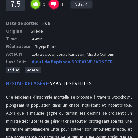
7.5
Votes:
4
3
1
Date de sortie:
2026
Origine
Suède
Time
45min
Réalisateur
Brynja Björk
Acteurs
Lola Zackow, Jonas Karlsson, Aliette Opheim
Last Edit:
Ajout de l'épisode S01E03 VF / VOSTFR
,
Thriller
Séries VF
RÉSUMÉ DE LA SÉRIE
VAKA : LES ÉVEILLÉS:
Une épidémie d'insomnie mortelle se propage à travers Stockholm,
plongeant la population dans un chaos inquiétant et incontrôlable.
Alors que la maladie gagne du terrain, les destins se croisent : un
ministre déchu tente de gérer la crise tout en protégeant son fils, une
infirmière ambulancière lutte pour sauver son amoureux infecté, et
une adolescente courageuse veille sur un jeune voisin après que sa