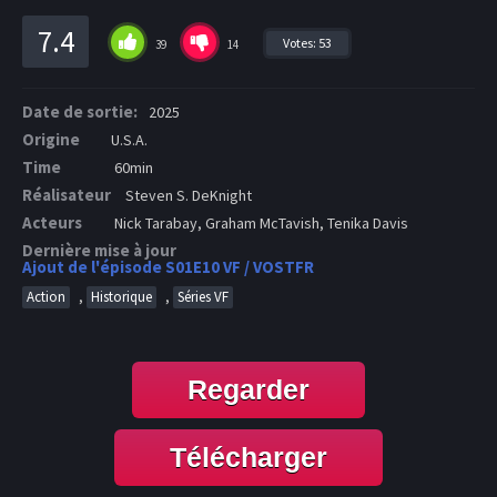
7.4
Votes:
53
39
14
Date de sortie:
2025
Origine
U.S.A.
Time
60min
Réalisateur
Steven S. DeKnight
Acteurs
Nick Tarabay, Graham McTavish, Tenika Davis
Dernière mise à jour
Ajout de l'épisode S01E10 VF / VOSTFR
,
,
Action
Historique
Séries VF
Regarder
Télécharger