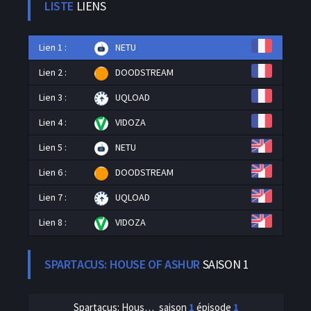
LISTE
LIENS
Lien 1 :
NETU
Lien 2 :
DOODSTREAM
Lien 3 :
UQLOAD
Lien 4 :
VIDOZA
Lien 5 :
NETU
Lien 6 :
DOODSTREAM
Lien 7 :
UQLOAD
Lien 8 :
VIDOZA
SPARTACUS: HOUSE OF ASHUR
SAISON 1
Spartacus: House of Ashur
saison
1
épisode
1