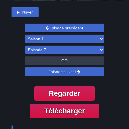
Player
Épisode précédent
GO
Épisode suivant
Regarder
Télécharger