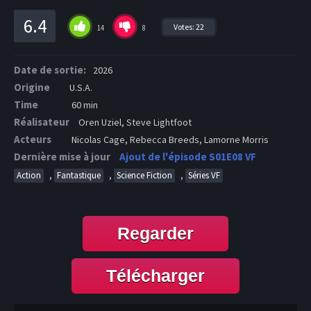
6.4
Votes:
22
14
8
Date de sortie:
2026
Origine
U.S.A.
Time
60 min
Réalisateur
Oren Uziel, Steve Lightfoot
Acteurs
Nicolas Cage, Rebecca Breeds, Lamorne Morris
Dernière mise à jour
Ajout de l'épisode S01E08 VF
,
,
,
Action
Fantastique
Science Fiction
Séries VF
Regarder
Télécharger