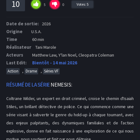
10
Votes:
5
5
0
Date de sortie:
2026
Origine
U.S.A.
Time
60 min
Réalisateur
Tani Marole
Acteurs
Matthew Law, Y'lan Noel, Cleopatra Coleman
Last Edit:
Bientôt - 14 mai 2026
,
,
Action
Drame
Séries VF
RÉSUMÉ DE LA SÉRIE
NEMESIS:
Coltrane Wilder, un expert en droit criminel, croise le chemin d'Isaiah
Stiles, un brillant détective de police. Ce qui commence comme une
série visant à subvertir le genre du hold-up à chaque tournant, avec
des enjeux palpitants, des dynamiques familiales et de l'action
explosive, donne en fait naissance à une exploration de ce qui nous
motive, nous soutient et finit par nous détruire.