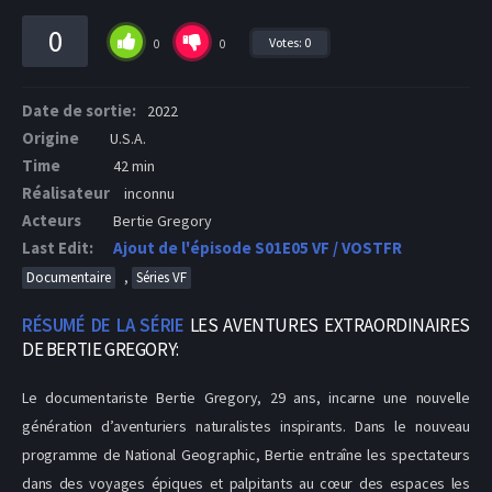
0
Votes:
0
0
0
Date de sortie:
2022
Origine
U.S.A.
Time
42 min
Réalisateur
inconnu
Acteurs
Bertie Gregory
Last Edit:
Ajout de l'épisode S01E05 VF / VOSTFR
,
Documentaire
Séries VF
RÉSUMÉ DE LA SÉRIE
LES AVENTURES EXTRAORDINAIRES
DE BERTIE GREGORY:
Le documentariste Bertie Gregory, 29 ans, incarne une nouvelle
génération d’aventuriers naturalistes inspirants. Dans le nouveau
programme de National Geographic, Bertie entraîne les spectateurs
dans des voyages épiques et palpitants au cœur des espaces les