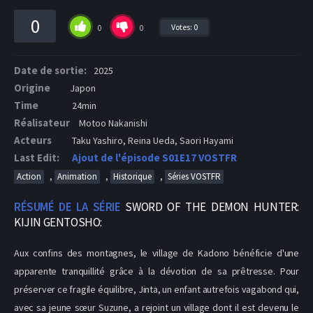
0
Votes:
0
0
0
Date de sortie:
2025
Origine
Japon
Time
24min
Réalisateur
Motoo Nakanishi
Acteurs
Taku Yashiro, Reina Ueda, Saori Hayami
Last Edit:
Ajout de l'épisode S01E17 VOSTFR
,
,
,
Action
Animation
Historique
Séries VOSTFR
RÉSUMÉ DE LA SÉRIE
SWORD OF THE DEMON HUNTER:
KIJIN GENTOSHO:
Aux confins des montagnes, le village de Kadono bénéficie d'une
apparente tranquillité grâce à la dévotion de sa prêtresse. Pour
préserver ce fragile équilibre, Jinta, un enfant autrefois vagabond qui,
avec sa jeune sœur Suzune, a rejoint un village dont il est devenu le