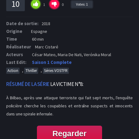
10
Votes:
1
1
0
Date de sortie:
2018
Origine
Espagne
Time
60 min
Réalisateur
Marc Cistaré
Acteurs
César Mateo, Maria De Nati, Verónika Moral
Last Edit:
Saison 1 Complete
,
,
Action
Thriller
Séries VOSTFR
RÉSUMÉ DE LA SÉRIE
LA VICTIME N°8:
À Bilbao, après une attaque terroriste qui fait sept morts, l'enquête
policière cherche les coupables et entraîne suspects et innocents
dans une spirale infernale.
Regarder