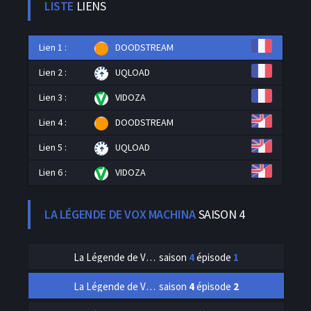
LISTE
LIENS
Lien 1 :
DOODSTREAM
Lien 2 :
UQLOAD
Lien 3 :
VIDOZA
Lien 4 :
DOODSTREAM
Lien 5 :
UQLOAD
Lien 6 :
VIDOZA
LA LÉGENDE DE VOX MACHINA
SAISON 4
La Légende de Vox Machina
saison
4
épisode
1
La Légende de Vox Machina
saison
4
épisode
2