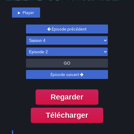
Player
Épisode précédent
GO
Épisode suivant
Regarder
Télécharger