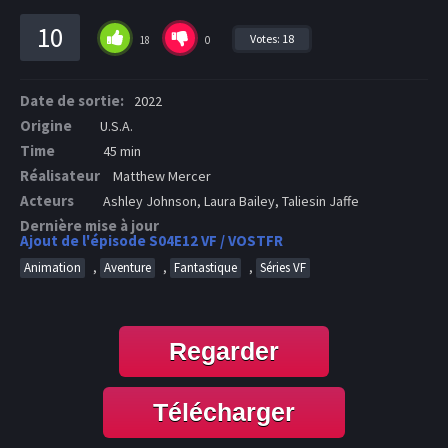
10
Votes:
18
18
0
Date de sortie:
2022
Origine
U.S.A.
Time
45 min
Réalisateur
Matthew Mercer
Acteurs
Ashley Johnson, Laura Bailey, Taliesin Jaffe
Dernière mise à jour
Ajout de l'épisode S04E12 VF / VOSTFR
,
,
,
Animation
Aventure
Fantastique
Séries VF
Regarder
Télécharger